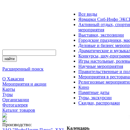
Все виды
Ярмарки Сиб-Инфо ЭК
Активный отдых, спорти
мероприятия
Выставки, экспозиции
Городские праздники, ма
Деловые и бизнес меропр
Драматические и музыка
Конкурсы, шоу-програм
Игры настольные, ролев
Научные мероприятия
Расширенный поиск
Правительственные и по
Мероприятия в ресторана
О Хакасии
Религиозные мероприяти
Мероприятия и акции
Кино
Карты
Памятные даты
Туры
Туры, экскурсии
Организации
Скидки, распродажи
Фотогалерея
Каталог товаров
Производство:
Календарь
ЗАО "ИнфоЦентр Плюс", XXI