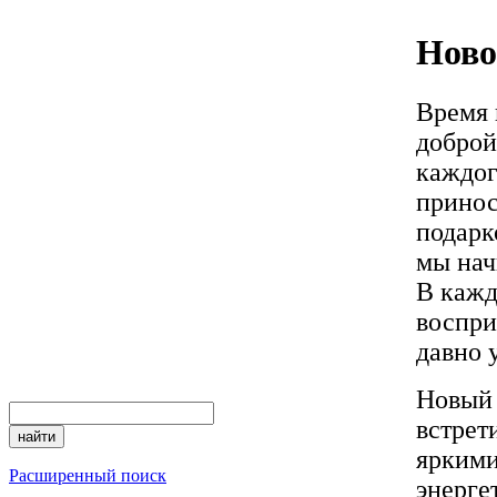
Ново
Время 
доброй
каждог
принос
подарк
мы нач
В кажд
воспри
давно 
Новый 
встрет
яркими
Расширенный поиск
энерге