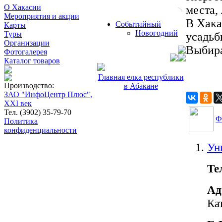
О Хакасии
места,
Мероприятия и акции
В Хака
Событийный
Карты
Новогодний
Туры
усадьб
Организации
Выбира
Фотогалерея
Каталог товаров
Главная елка республики
Производство:
в Абакане
ЗАО "ИнфоЦентр Плюс",
XXI век
Тел. (3902) 35-79-70
Ф
Политика
конфиденциальности
Ун
Те
Ад
Ка