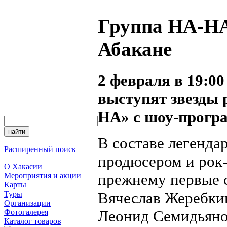
Группа НА-НА
Абакане
2 февраля в 19:0
выступят звезды 
НА» с шоу-програ
В составе легенда
Расширенный поиск
продюсером и рок
О Хакасии
прежнему первые 
Мероприятия и акции
Карты
Вячеслав Жеребки
Туры
Организации
Леонид Семидьяно
Фотогалерея
Каталог товаров